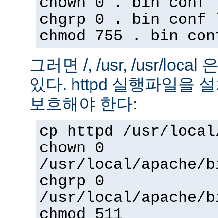
chown 0 . bin conf 
chgrp 0 . bin conf 
chmod 755 . bin con
그러면 /, /usr, /usr/loc
있다. httpd 실행파일을
보호해야 한다:
cp httpd /usr/local
chown 0
/usr/local/apache/b
chgrp 0
/usr/local/apache/b
chmod 511