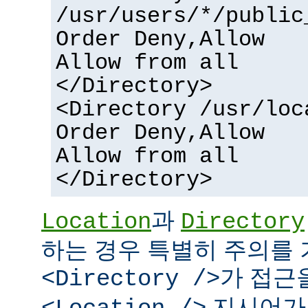
/usr/users/*/public
Order Deny,Allow
Allow from all
</Directory>
<Directory /usr/loc
Order Deny,Allow
Allow from all
</Directory>
과
Location
Directory
하는 경우 특별히 주의를 
가 접근
<Directory />
지시어가 