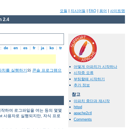
모듈
|
지시어들
|
FAQ
|
용어
|
사이트맵
 2.4
:
de
|
en
|
es
|
fr
|
ja
|
ko
|
tr
어떻게 아파치가 시작하나
파치를 실행하기
와
콘솔 프로그램으
시작중 오류
부팅할때 시작하기
추가 정보
참고
아파치 중단과 재시작
httpd
 시작하여 로그파일을 여는 등의 몇몇
apache2ctl
ot 사용자로 실행되지만, 자식 프로
Comments