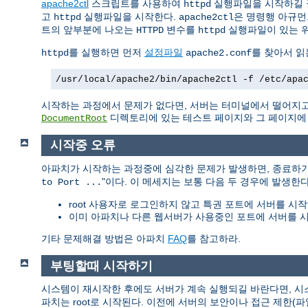
apache2ctl
스크립트를 사용하여
실행파일을 시작하길 
httpd
고
실행파일을 시작한다.
은 명령행 아규먼
httpd
apache2ctl
트의 앞부분에 나오는
변수를
실행파일이 있는 
HTTPD
httpd
를 실행하면 먼저
설정파일
를 찾아서 읽
httpd
apache2.conf
/usr/local/apache2/bin/apache2ctl -f /etc/apa
시작하는 과정에서 문제가 없다면, 서버는 터미널에서 떨어지고
디렉토리에 있는 테스트 페이지와 그 페이지에 링
DocumentRoot
시작중 오류
아파치가 시작하는 과정중에 심각한 문제가 발생하면, 종료하
"이다. 이 메세지는 보통 다음 두 경우에 발생한다
to Port ...
root 사용자로 로그인하지 않고 특권 포트에 서버를 시작
이미 아파치나 다른 웹서버가 사용중인 포트에 서버를 시
기타 문제해결 방법은 아파치
FAQ
를 참고하라.
부팅할때 시작하기
시스템이 재시작한 후에도 서버가 계속 실행되길 바란다면, 
파치는 root로 시작된다. 이전에 서버의 보안이나 접근 제한