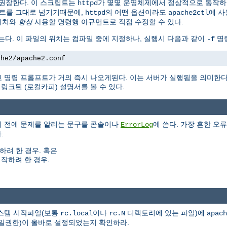
권장한다. 이 스크립트는
가 몇몇 운영체제에서 정상적으로 동작
httpd
트를 그대로 넘기기때문에,
의 어떤 옵션이라도
에 사
httpd
apache2ctl
위치와
항상
사용할 명령행 아규먼트로 직접 수정할 수 있다.
는다. 이 파일의 위치는 컴파일 중에 지정하나, 실행시 다음과 같이
명령
-f
che2/apache2.conf
 명령 프롬프트가 거의 즉시 나오게된다. 이는 서버가 실행됨을 의미한
크된 (로컬카피) 설명서를 볼 수 있다.
기 전에 문제를 알리는 문구를 콘솔이나
에 쓴다. 가장 흔한 오류
ErrorLog
:
하려 한 경우. 혹은
작하려 한 경우.
시스템 시작파일(보통
이나
디렉토리에 있는 파일)에
rc.local
rc.N
apach
(파일권한)이 올바로 설정되었는지 확인하라.